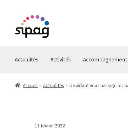
Aller
Aller
à
au
la
contenu
navigation
Actualités
Activités
Accompagnement
Accueil
Actualités
Un aidant vous partage les
11 février 2022