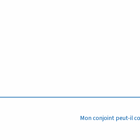
Article
Mon conjoint peut-il c
suivant :