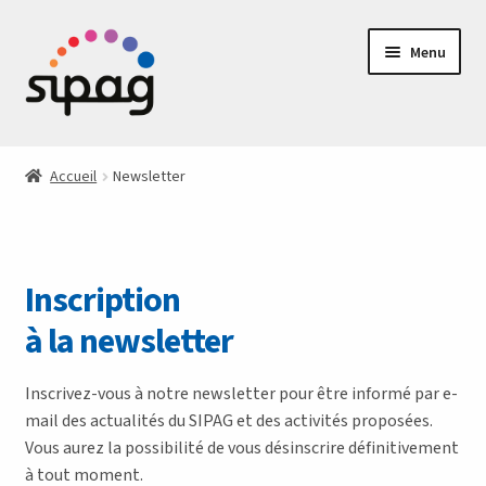
Aller
Aller
Menu
à
au
la
contenu
navigation
Les actualités du SIPAG
Accueil
Newsletter
Activités
Accompagnement
Inscription
Aidants
à la newsletter
Le SIPAG
Inscrivez-vous à notre newsletter pour être informé par e-
mail des actualités du SIPAG et des activités proposées.
Contact
Vous aurez la possibilité de vous désinscrire définitivement
à tout moment.