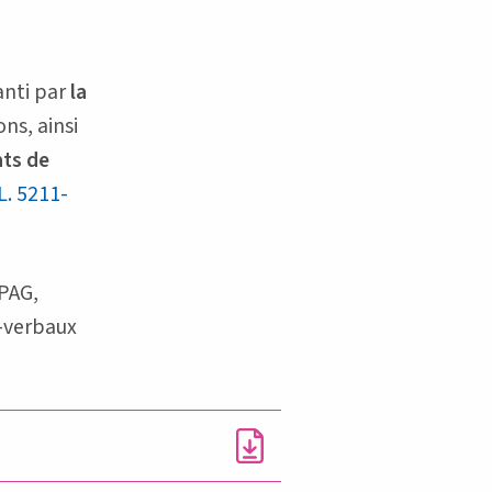
anti par
la
ns, ainsi
ats de
 L. 5211-
IPAG,
s-verbaux