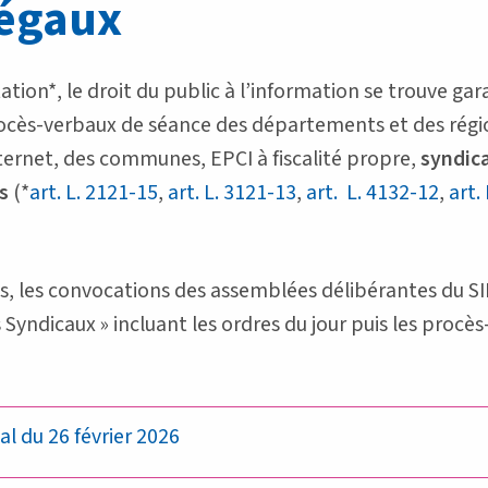
égaux
ion*, le droit du public à l’information se trouve gar
cès-verbaux de séance des départements et des régio
internet, des communes, EPCI à fiscalité propre,
syndic
s
(*
art. L. 2121-15
,
art. L. 3121-13
,
art. L. 4132-12
,
art.
ous, les convocations des assemblées délibérantes du S
yndicaux » incluant les ordres du jour puis les procè
l du 26 février 2026