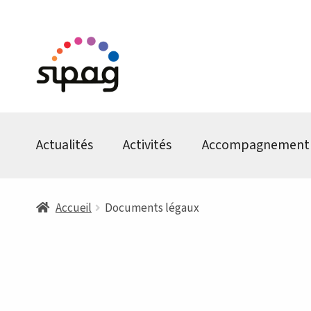
Aller
Aller
à
au
la
contenu
navigation
Actualités
Activités
Accompagnement
Accueil
Documents légaux