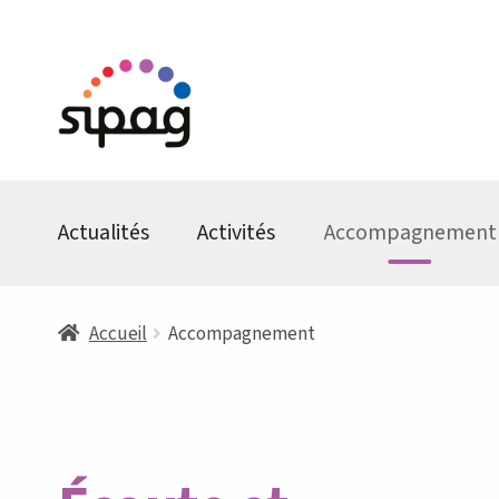
Aller
Aller
à
au
la
contenu
navigation
Actualités
Activités
Accompagnement
Accueil
Accompagnement