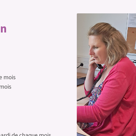
in
e mois
 mois
mardi de chaque mois