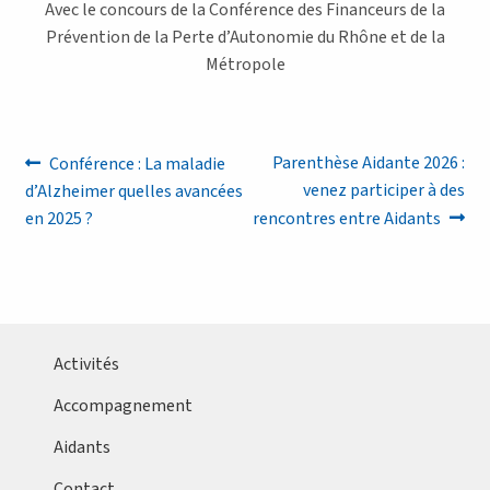
Avec le concours de la Conférence des Financeurs de la
Prévention de la Perte d’Autonomie du Rhône et de la
Métropole
Navigation
Article
Article
Parenthèse Aidante 2026 :
Conférence : La maladie
précédent :
suivant :
venez participer à des
d’Alzheimer quelles avancées
de
en 2025 ?
rencontres entre Aidants
l’article
Activités
Accompagnement
Aidants
Contact