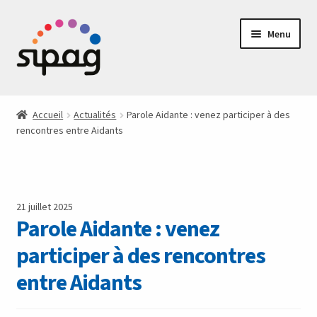
Aller
Aller
Menu
à
au
la
contenu
navigation
Les actualités du SIPAG
Accueil
Actualités
Parole Aidante : venez participer à des
rencontres entre Aidants
Activités
Accompagnement
Aidants
21 juillet 2025
Parole Aidante : venez
Le SIPAG
participer à des rencontres
entre Aidants
Contact