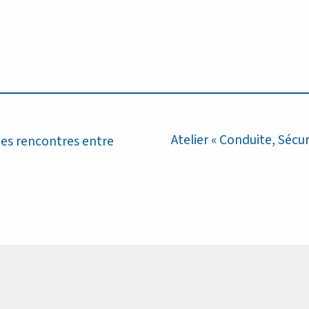
Article
Atelier « Conduite, Sécur
des rencontres entre
suivant :