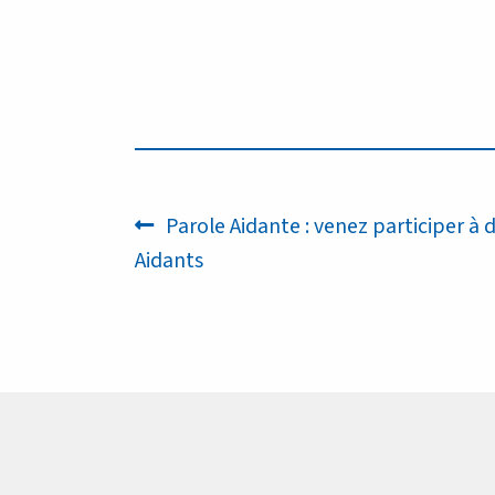
Navigation
Article
Parole Aidante : venez participer à 
précédent :
Aidants
de
l’article