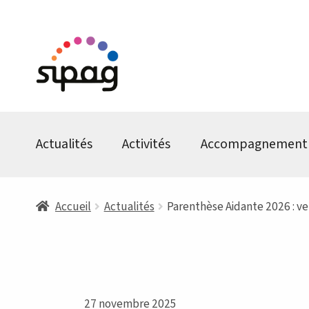
Aller
Aller
à
au
la
contenu
navigation
Actualités
Activités
Accompagnement
Accueil
Actualités
Parenthèse Aidante 2026 : ve
27 novembre 2025