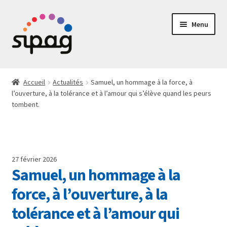
Aller
Aller
Menu
à
au
la
contenu
navigation
Les actualités du SIPAG
Accueil
Actualités
Samuel, un hommage à la force, à
l’ouverture, à la tolérance et à l’amour qui s’élève quand les peurs
Activités
tombent.
Accompagnement
Aidants
27 février 2026
Samuel, un hommage à la
Le SIPAG
force, à l’ouverture, à la
Contact
tolérance et à l’amour qui