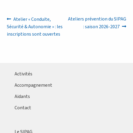
Navigation
Article
Article
Ateliers prévention du SIPAG
Atelier « Conduite,
précédent :
suivant :
Sécurité & Autonomie » : les
: saison 2026-2027
de
inscriptions sont ouvertes
l’article
Activités
Accompagnement
Aidants
Contact
Le SIPAG