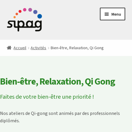
Aller
Aller
Menu
à
au
la
contenu
navigation
Les actualités du SIPAG
Accueil
Activités
Bien-être, Relaxation, Qi Gong
Activités
Accompagnement
Bien-être, Relaxation, Qi Gong
Aidants
Faites de votre bien-être une priorité !
Le SIPAG
Nos ateliers de Qi-gong sont animés par des professionnels
Contact
diplômés.