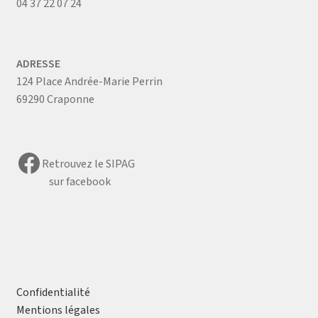
04 37 22 07 24
ADRESSE
124 Place Andrée-Marie Perrin
69290 Craponne
Facebook
Retrouvez le SIPAG
sur facebook
Confidentialité
Mentions légales